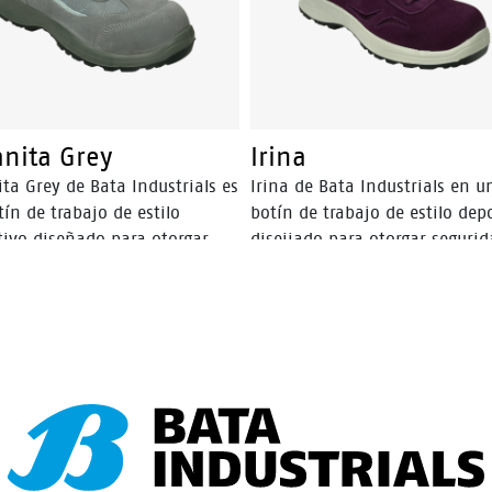
anita Grey
Irina
ta Grey de Bata Industrials es
Irina de Bata Industrials en u
ín de trabajo de estilo
botín de trabajo de estilo dep
tivo diseñado para otorgar
diseiiado para otorgar segurid
dad y confortabilidad al
confortabilidad al trabajador,
jador fabricado en cuero
fabricado en cuero gamuzado
a­ do en combinación con
combinación con mesh, pose
 posee una planta de
planta de poliuretano de dobl
etano de doble densidad
densidad antideslizante.
slizante.