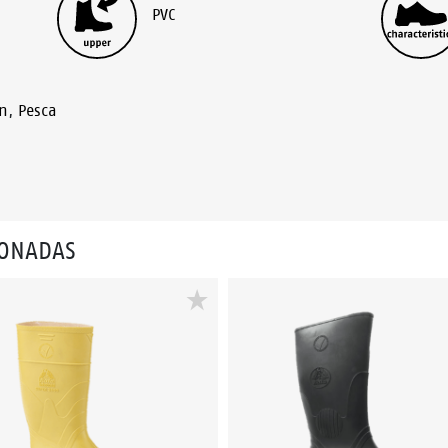
PVC
ón
,
Pesca
IONADAS