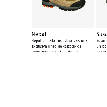
Nepal
Sus
Nepal de bata Industrials es una
Susani
exclusiva línea de calzado de
un bot
seguridad de carte outdoor
depor
fabricada en 100% cuero de alta
seguri
calid ad con un estilo moderno y
traba
funcional, entregando tecnologia y
gamuz
protección al usuario a través de un
mesh,
calzado liviano y confortable.
pliur
antide