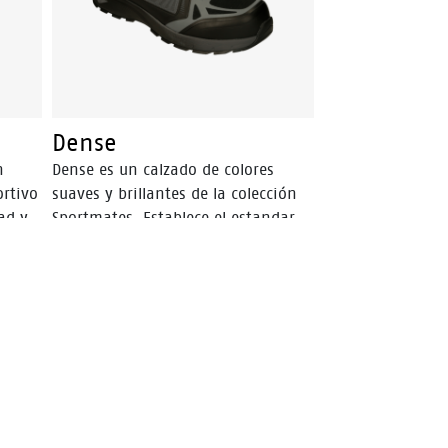
Dense
n
Dense es un calzado de colores
ortivo
suaves y brillantes de la colección
ad y
Sportmates. Establece el estandar
en seguridad, transpirabilidad,
 en
ligereza y disefio perfecto para
e una
profesionales en movimiento. Una
e
entresuela de Phylon suave y
acolchada proporciona una
absorción de impacto de alto nivel.
Esto en combinación con una
plantilla de espuma latex, una
malla transpirable y una capellada