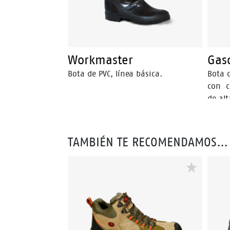
Workmaster
Gas
Bota de PVC, línea básica.
Bota 
con c
de alt
sus de
grasas
anima
TAMBIÉN TE RECOMENDAMOS…
de ace
inhibe
bacte
y salu