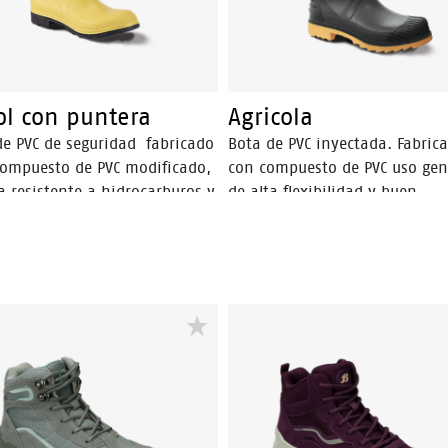
ol con puntera
Agricola
de PVC de seguridad fabricado
Bota de PVC inyectada. Fabric
ompuesto de PVC modificado,
con compuesto de PVC uso gen
a resistente a hidrocarburos y
de alta flexibilidad y buen
rivados, ácidos y solventes,
comportamiento al desgaste.
, sangre, detergentes, aceites
Sanitizada, lo que inhibe la
les y vegetales, con puntera
ploriferación, de hongos y
ro. Producto sanitizado,
bacterias, brindando mayor h
 la proliferación de hongos y
y salud al usuaruio.
rias, brindando mayor higiene
d al usuario.