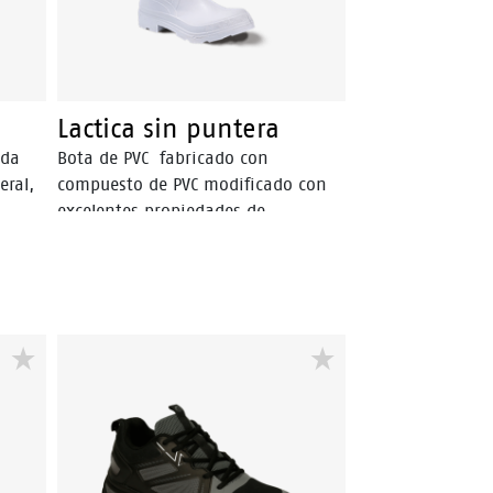
Lactica sin puntera
ada
Bota de PVC fabricado con
eral,
compuesto de PVC modificado con
excelentes propiedades de
resistencia a grasas, sangre, aceites
animales y vegetales, ácido láctico
y detergentes, ideal para trabajos
igiene
con cambios bruscos de
temperaturas, en un rango de
operación entre -30° C y 40° C.
Producto Sanitizado, inhibe la
proliferación de hongos y bacterias,
brindando mayor higiene y salud al
usuario.