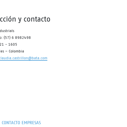
liviana, crea un clima óptimo
dentro del zapato para comodidad
durante todo el dia.
ección y contacto
dustrials
no: (57) 6 8982498
621 - 1605
les – Colombia
claudia.castrillon@bata.com
CONTACTO EMPRESAS