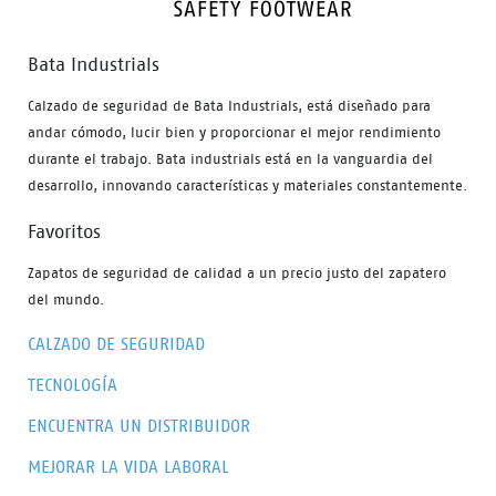
Bata Industrials
Tomáš Baťa, el hermano Antonín y la
Calzado de seguridad de Bata Industrials, está diseñado para
hermana Anna
andar cómodo, lucir bien y proporcionar el mejor rendimiento
durante el trabajo. Bata industrials está en la vanguardia del
desarrollo, innovando características y materiales constantemente.
Favoritos
Zapatos de seguridad de calidad a un precio justo del zapatero
del mundo.
CALZADO DE SEGURIDAD
TECNOLOGÍA
ENCUENTRA UN DISTRIBUIDOR
MEJORAR LA VIDA LABORAL