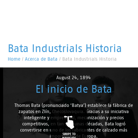
Bata Industrials Historia
Home
/
Acerca de Bata
/
Bata Industrials Historia
August 24, 1894
El inicio de Bata
Thomas Bata (pronunciado ‘Batya’) establece la fábrica de
zapatos en Zlín, Checoslovaquia. Gracias a su iniciativa
inteligente y empresarial, mecanización y precios
competitivos, en tan sólo unas décadas, Bata logró
convertirse en uno de los fabricantes de calzado más
SWIPE TO
importantes de Europa.