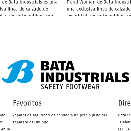
 de Bata Industrials es una
Trend Woman de Bata Industri
iva línea de calzado de
una exclusiva línea de calzado
idad de corte outdoor con
seguridad, de corte outdoor c
o moderno y funcional,
diseño moderno y funcional,
gando tecnologías y
entregando tecnologías y
cción a través de un calzado
protección a través de un cal
o y confortable.
liviano y confortable.
Favoritos
Dir
ado
Zapatos de seguridad de calidad a un precio justo del
Bata In
or
zapatero del mundo.
Teléfo
 en la
EXT: 1