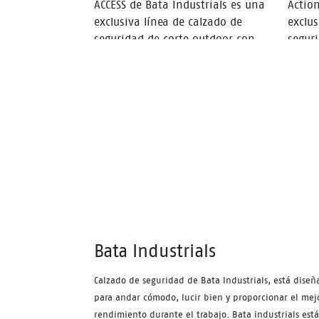
ACCESS de Bata Industrials es una
Action
exclusiva línea de calzado de
exclus
seguridad de corte outdoor con
segur
diseño moderno y funcional,
diseñ
entregando tecnologías y
entre
protección a través de un calzado
prote
liviano y confortable. Aislante
livian
eléctrico según norma ASTM 2413-
11.
Bata Industrials
Calzado de seguridad de Bata Industrials, está diseñ
para andar cómodo, lucir bien y proporcionar el mej
rendimiento durante el trabajo. Bata industrials está