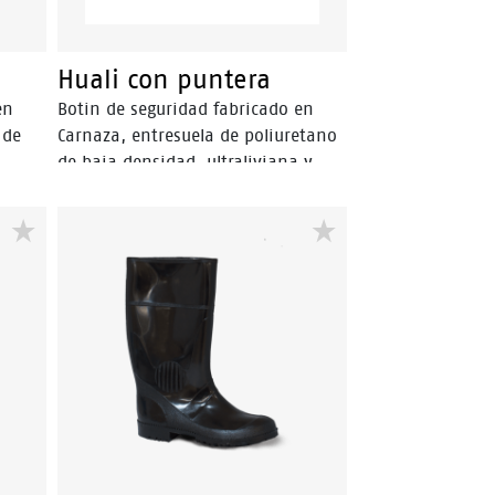
Huali con puntera
en
Botin de seguridad fabricado en
 de
Carnaza, entresuela de poliuretano
de baja densidad, ultraliviana y
retano
planta de poliuretano de alta
densidad. Resistente a los
s y
Hidrocarburos y sus derivados.
Puntero de Seguridad en Composite.