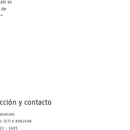
als es
 de
on
zado
ección y contacto
dustrials
no: (57) 6 8982498
621 - 1605