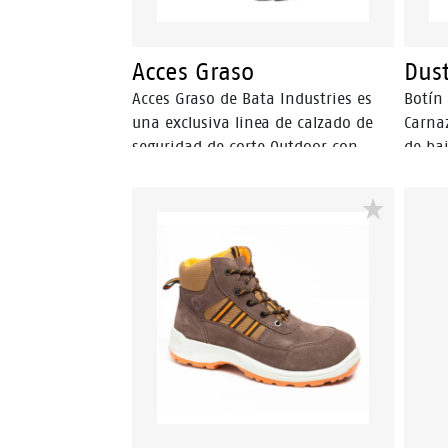
Acces Graso
Dus
Acces Graso de Bata Industries es
Botín
una exclusiva linea de calzado de
Carna
seguridad de corte Outdoor con
de baj
diseño moderno y funcional ,
plant
entregando tecnologías y
densid
protección a través de un calzado
hidro
liviano y confortable.
Punte