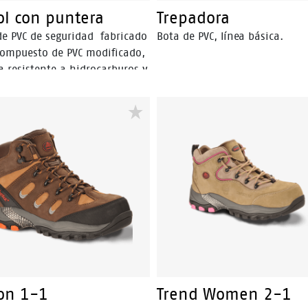
ol con puntera
Trepadora
de PVC de seguridad fabricado
Bota de PVC, línea básica.
ompuesto de PVC modificado,
a resistente a hidrocarburos y
rivados, ácidos y solventes,
, sangre, detergentes, aceites
les y vegetales, con puntera
ro. Producto sanitizado,
 la proliferación de hongos y
rias, brindando mayor higiene
d al usuario.
ion 1-1
Trend Women 2-1