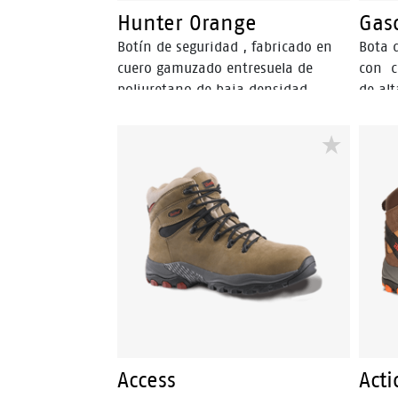
Hunter Orange
Gas
Botín de seguridad , fabricado en
Bota 
cuero gamuzado entresuela de
con c
poliuretano de baja densidad
de alt
ultraliviana y planta de poliuretano
sus de
de alta densidad. Excelente
grasas
resistencia a los hidrocarburos y
anima
sus derivados. Aislante eléctrico
de ace
según norma ASTM 2413-11
inhibe
bacte
y salu
Access
Act