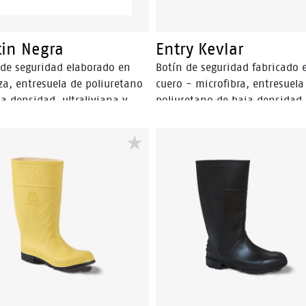
tin Negra
Entry Kevlar
 de seguridad elaborado en
Botín de seguridad fabricado 
za, entresuela de poliuretano
cuero - microfibra, entresuela
a densidad, ultraliviana y
poliuretano de baja densidad
a de poliuretano de alta
ultraliviana y planta de poliu
ad. Resistente a los
de alta densidad, de excelente
carburos y sus derivados.
resistencia a los hidrocarburo
ra de seguridad en Composite
sus derivados.