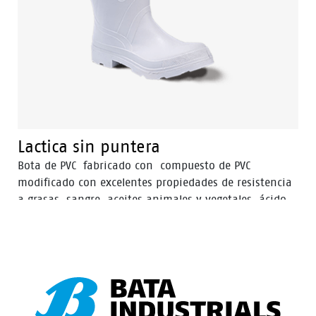
Lactica sin puntera
Bota de PVC fabricado con compuesto de PVC
modificado con excelentes propiedades de resistencia
a grasas, sangre, aceites animales y vegetales, ácido
láctico y detergentes, ideal para trabajos con cambios
bruscos de temperaturas, en un rango de operación
entre -30° C y 40° C. Producto Sanitizado, inhibe la
proliferación de hongos y bacterias, brindando mayor
higiene y salud al usuario.