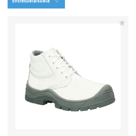
Entresuela/suela